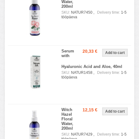
Water,
200ml
SKU:
NATUR7450 ,
Delivery time:
1-5
tööpäeva
Serum
20,33 €
with
Hyaluronic Acid and Aloe, 40ml
SKU:
NATUR1458 ,
Delivery time:
1-5
tööpäeva
Witch
12,15 €
Hazel
Floral
Water,
200ml
SKU:
NATUR7429 ,
Delivery time:
1-5