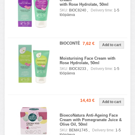
with Rose Hydrolate, 50ml
SKU:
BIOC8240 ,
Delivery time:
1-5
tööpäeva
BIOCONTÈ
7,62 €
Moisturising Face Cream with
Rose Hydrolate, 50ml
SKU:
BIOC8233 ,
Delivery time:
1-5
tööpäeva
14,43 €
BioecoNatura Anti-Ageing Face
Cream with Pomegranate Juice &
Olive Oil, 50ml
SKU:
BEMA1745 ,
Delivery time:
1-5
tööpäeva