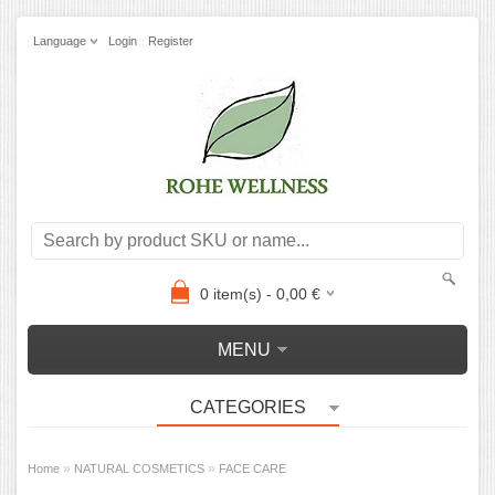
Language
Login
Register
0
item(s) -
0,00
€
MENU
CATEGORIES
»
»
Home
NATURAL COSMETICS
FACE CARE