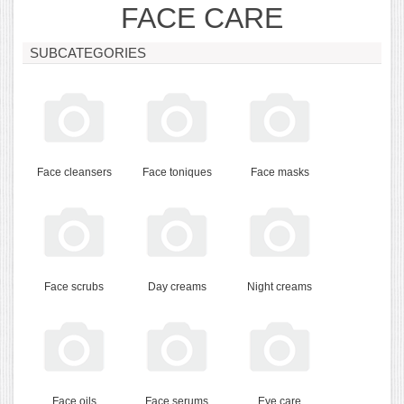
FACE CARE
SUBCATEGORIES
Face cleansers
Face toniques
Face masks
Face scrubs
Day creams
Night creams
Face oils
Face serums
Eye care