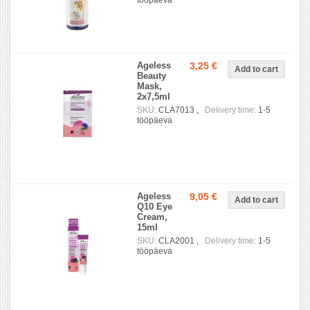
tööpäeva
Ageless
3,25 €
Beauty
Mask,
2x7,5ml
SKU:
CLA7013 ,
Delivery time:
1-5
tööpäeva
Ageless
9,05 €
Q10 Eye
Cream,
15ml
SKU:
CLA2001 ,
Delivery time:
1-5
tööpäeva