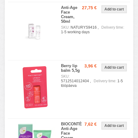
Anti-Age
27,75 €
Face
Cream,
50ml
SKU:
NATURYS9416 ,
Delivery time:
1-5 working days
Berry lip
3,96 €
balm 5,5g
SKU:
5712514012404 ,
Delivery time:
1-5
tööpäeva
BIOCONTÈ
7,62 €
Anti-Age
Face
Cream