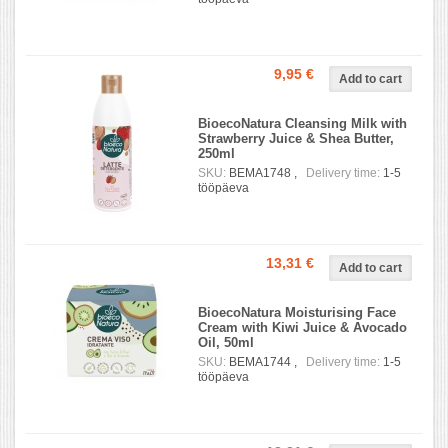
9,95 €
BioecoNatura Cleansing Milk with
Strawberry Juice & Shea Butter,
250ml
SKU:
BEMA1748 ,
Delivery time:
1-5
tööpäeva
13,31 €
BioecoNatura Moisturising Face
Cream with Kiwi Juice & Avocado
Oil, 50ml
SKU:
BEMA1744 ,
Delivery time:
1-5
tööpäeva