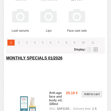
Lash serums
Lips
Face care sets
1
2
3
4
5
6
7
8
9
10
11
Display:
MONTHLY SPECIALS 01/2026
Anti-age
20,18 €
face and
body oil,
100ml
SKU:
SAP1193 ,
Delivery time:
1-5