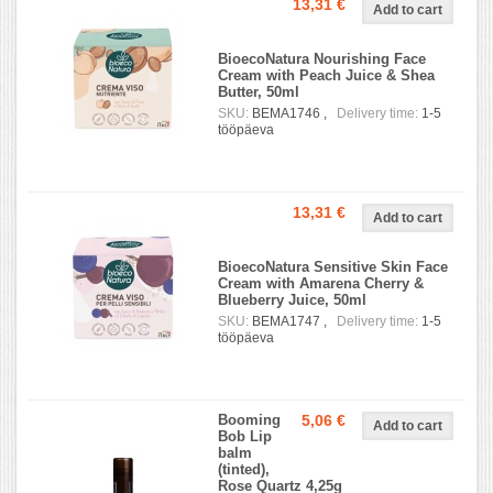
13,31 €
BioecoNatura Nourishing Face
Cream with Peach Juice & Shea
Butter, 50ml
SKU:
BEMA1746 ,
Delivery time:
1-5
tööpäeva
13,31 €
BioecoNatura Sensitive Skin Face
Cream with Amarena Cherry &
Blueberry Juice, 50ml
SKU:
BEMA1747 ,
Delivery time:
1-5
tööpäeva
Booming
5,06 €
Bob Lip
balm
(tinted),
Rose Quartz 4,25g