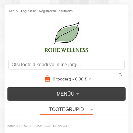
Keel
Logi Sisse
Registreeru Kasutajaks
0
toode(t) -
0,00
€
MENÜÜ
TOOTEGRUPID
»
»
home
HEAOLU
MASSAAŽITARVIKUD