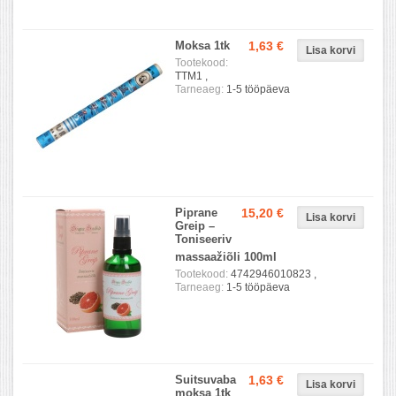
Moksa 1tk
1,63 €
Tootekood:
TTM1 ,
Tarneaeg:
1-5 tööpäeva
Piprane
15,20 €
Greip –
Toniseeriv
massaažiõli 100ml
Tootekood:
4742946010823 ,
Tarneaeg:
1-5 tööpäeva
Suitsuvaba
1,63 €
moksa 1tk