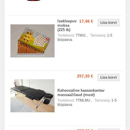
Isekleepuv
17,46 €
moksa
(225 tk)
Tootekood:
TT841 ,
Tarneaeg:
1-5
tööpäeva
257,35 €
Kaheosaline kaasaskantav
massaažilaud (must)
Tootekood:
TTMLMU ,
Tarneaeg:
1-5
tööpäeva