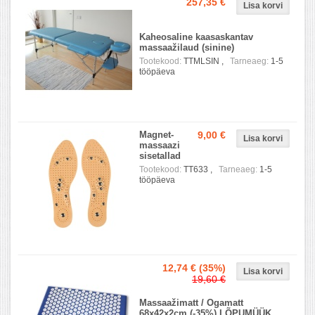
257,35 €
Kaheosaline kaasaskantav
massaažilaud (sinine)
Tootekood:
TTMLSIN ,
Tarneaeg:
1-5
tööpäeva
Magnet-
9,00 €
massaazi
sisetallad
Tootekood:
TT633 ,
Tarneaeg:
1-5
tööpäeva
12,74 €
(35%)
19,60 €
Massaažimatt / Ogamatt
68x42x2cm (-35%) LÕPUMÜÜK