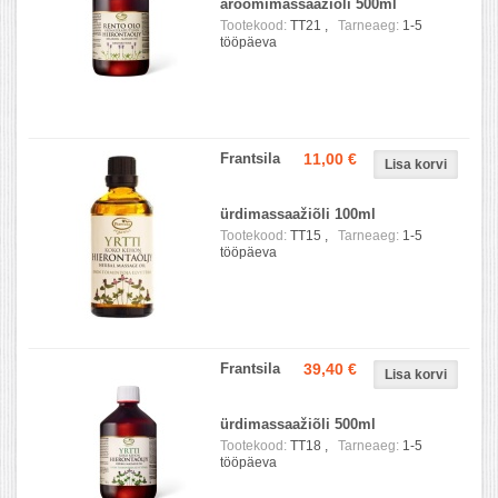
aroomimassaažiõli 500ml
Tootekood:
TT21 ,
Tarneaeg:
1-5
tööpäeva
Frantsila
11,00 €
ürdimassaažiõli 100ml
Tootekood:
TT15 ,
Tarneaeg:
1-5
tööpäeva
Frantsila
39,40 €
ürdimassaažiõli 500ml
Tootekood:
TT18 ,
Tarneaeg:
1-5
tööpäeva