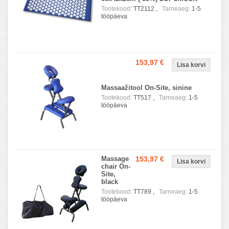
Tootekood:
TT2112 ,
Tarneaeg:
1-5
tööpäeva
153,97 €
Massaažitool On-Site, sinine
Tootekood:
TT517 ,
Tarneaeg:
1-5
tööpäeva
Massage
153,97 €
chair On-
Site,
black
Tootekood:
TT789 ,
Tarneaeg:
1-5
tööpäeva