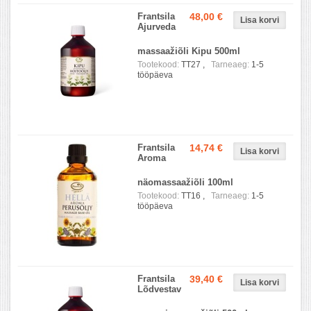
Frantsila
48,00 €
Ajurveda
massaažiõli Kipu 500ml
Tootekood:
TT27 ,
Tarneaeg:
1-5
tööpäeva
Frantsila
14,74 €
Aroma
näomassaažiõli 100ml
Tootekood:
TT16 ,
Tarneaeg:
1-5
tööpäeva
Frantsila
39,40 €
Lõdvestav