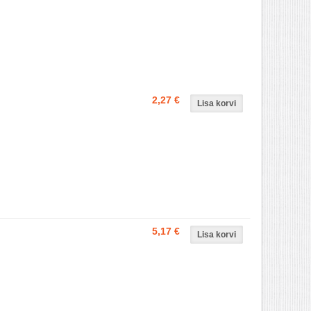
2,27 €
5,17 €