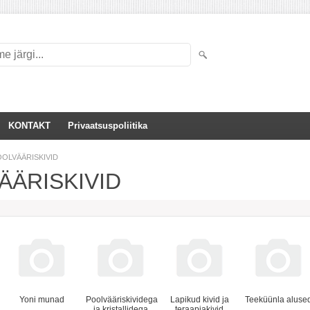
KONTAKT
Privaatsuspoliitika
OLVÄÄRISKIVID
ÄÄRISKIVID
Yoni munad
Poolvääriskividega
Lapikud kivid ja
Teeküünla aluse
ja kristallidega
teraapiakivid