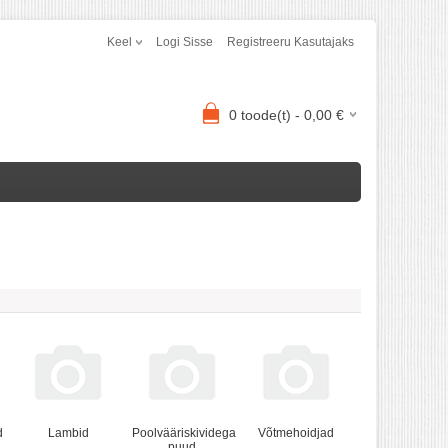
Keel
Logi Sisse
Registreeru Kasutajaks
0
toode(t) -
0,00
€
d
Lambid
Poolvääriskividega
Võtmehoidjad
puud