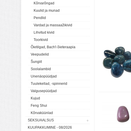
Kõrvarõngad
Kuulid ja munad
Pendlid
Vardad ja massaažikivid
Lihvitud kivid
Toorkivid
Õietilgad, Bach'i õieteraapia
Veepudelid
Šungiit
Soolalambid
Unenäopüüdjad
Tuulekellad, -spinnerid
Valgusepüüdjad
Kujud
Feng Shui
Kõrvaküünlad
SEKSUAALSUS
KUUPAKKUMINE - 08/2026