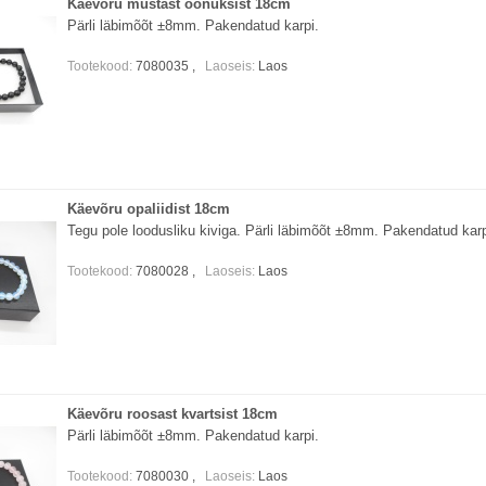
Käevõru mustast oonüksist 18cm
Pärli läbimõõt ±8mm. Pakendatud karpi.
Tootekood:
7080035 ,
Laoseis:
Laos
Käevõru opaliidist 18cm
Tegu pole loodusliku kiviga. Pärli läbimõõt ±8mm. Pakendatud karp
Tootekood:
7080028 ,
Laoseis:
Laos
Käevõru roosast kvartsist 18cm
Pärli läbimõõt ±8mm. Pakendatud karpi.
Tootekood:
7080030 ,
Laoseis:
Laos