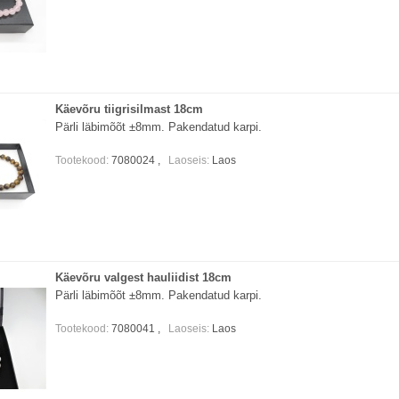
Käevõru tiigrisilmast 18cm
Pärli läbimõõt ±8mm. Pakendatud karpi.
Tootekood:
7080024 ,
Laoseis:
Laos
Käevõru valgest hauliidist 18cm
Pärli läbimõõt ±8mm. Pakendatud karpi.
Tootekood:
7080041 ,
Laoseis:
Laos