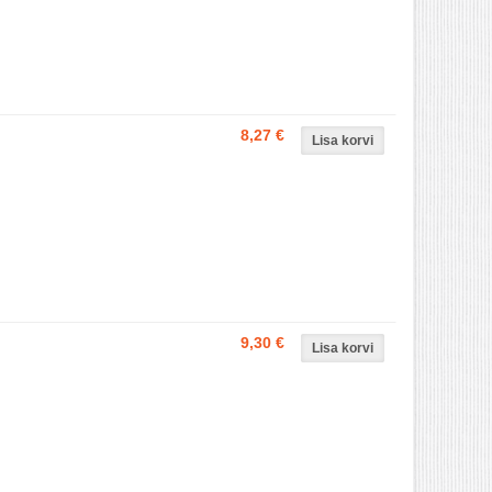
8,27 €
9,30 €