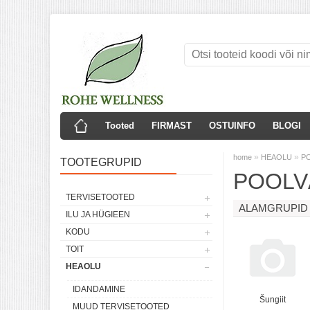
Tooted
FIRMAST
OSTUINFO
BLOGI
»
»
home
HEAOLU
PO
TOOTEGRUPID
POOLV
TERVISETOOTED
ALAMGRUPID
ILU JA HÜGIEEN
KODU
TOIT
HEAOLU
IDANDAMINE
Šungiit
MUUD TERVISETOOTED