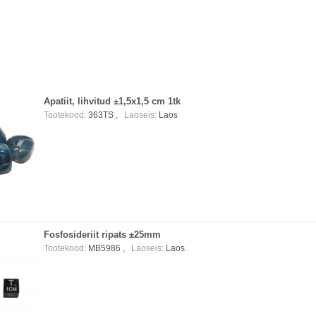
Apatiit, lihvitud ±1,5x1,5 cm 1tk
Tootekood:
363TS ,
Laoseis:
Laos
Fosfosideriit ripats ±25mm
Tootekood:
MB5986 ,
Laoseis:
Laos