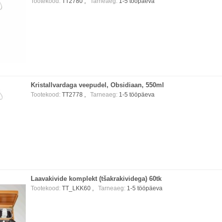
Tootekood:
TT2780 ,
Tarneaeg:
1-5 tööpäeva
Kristallvardaga veepudel, Obsidiaan, 550ml
Tootekood:
TT2778 ,
Tarneaeg:
1-5 tööpäeva
Laavakivide komplekt (tšakrakividega) 60tk
Tootekood:
TT_LKK60 ,
Tarneaeg:
1-5 tööpäeva