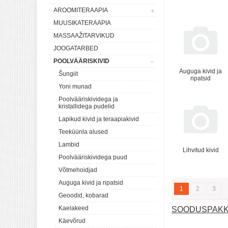
AROOMITERAAPIA
MUUSIKATERAAPIA
MASSAAŽITARVIKUD
JOOGATARBED
POOLVÄÄRISKIVID
Auguga kivid ja
Šungiit
ripatsid
Yoni munad
Poolvääriskividega ja
kristallidega pudelid
Lapikud kivid ja teraapiakivid
Teeküünla alused
Lambid
Lihvitud kivid
Poolvääriskividega puud
Võtmehoidjad
Auguga kivid ja ripatsid
1
2
3
Geoodid, kobarad
Kaelakeed
SOODUSPAKKU
Käevõrud