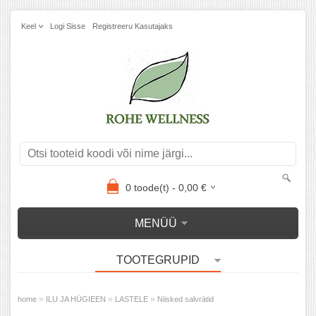
Keel
Logi Sisse
Registreeru Kasutajaks
0
toode(t) -
0,00
€
MENÜÜ
TOOTEGRUPID
»
»
»
home
ILU JA HÜGIEEN
LASTELE
Niisked salvrätid