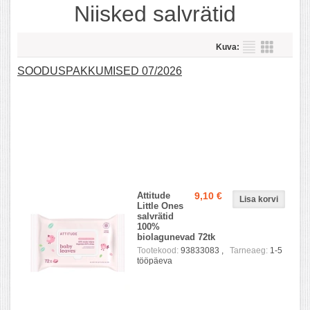
Niisked salvrätid
Kuva:
SOODUSPAKKUMISED 07/2026
Attitude
9,10 €
Little Ones
salvrätid
100%
biolagunevad 72tk
Tootekood:
93833083 ,
Tarneaeg:
1-5
tööpäeva