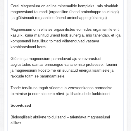
Coral Magnesium on eriline mineraalide kompleks, mis sisaldab
magneesiumi tauraadi (orgaaniline ühend aminohappe tauriiniga)
ja glütsinaadi (orgaaniline ühend aminohappe glütsiiniga).
Magneesium on sellistes orgaanilistes vormides organismile eriti
kasulik, kuna mainitud ühend loob sünergia, mis tähendab, et iga
komponendi kasulikud toimed võimenduvad vastava
kombinatsiooni korral.
Glütsiin ja magneesium parandavad aju verevarustust,
aeglustades samas enneaegse vananemise protsesse. Tauriini
ja magneesiumi koostoime on suunatud energia lisamisele ja
rakkude toitmise parandamisele.
Toode tervikuna tagab südame ja veresoonkonna normaalse
toimimise ja normaliseerib närvi- ja lihaskudede funktsiooni.
Soovitused
Bioloogiliselt aktiivne toidulisand – täiendava magneesiumi
allikas.