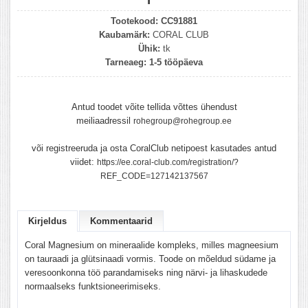
Tootekood:
CC91881
Kaubamärk:
CORAL CLUB
Ühik:
tk
Tarneaeg:
1-5 tööpäeva
Antud toodet võite tellida võttes ühendust
meiliaadressil
rohegroup@rohegroup.ee
või registreeruda ja osta CoralClub netipoest kasutades antud
viidet:
https://ee.coral-club.com/registration/?
REF_CODE=127142137567
Kirjeldus
Kommentaarid
Coral Magnesium on mineraalide kompleks, milles magneesium
on tauraadi ja glütsinaadi vormis. Toode on mõeldud südame ja
veresoonkonna töö parandamiseks ning närvi- ja lihaskudede
normaalseks funktsioneerimiseks.