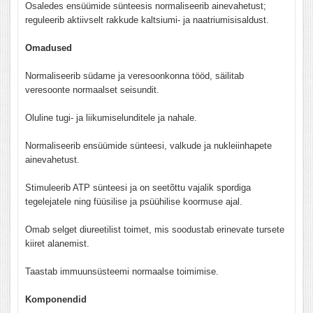
Osaledes ensüümide sünteesis normaliseerib ainevahetust;
reguleerib aktiivselt rakkude kaltsiumi- ja naatriumisisaldust.
Omadused
Normaliseerib südame ja veresoonkonna tööd, säilitab
veresoonte normaalset seisundit.
Oluline tugi- ja liikumiselunditele ja nahale.
Normaliseerib ensüümide sünteesi, valkude ja nukleiinhapete
ainevahetust.
Stimuleerib ATP sünteesi ja on seetõttu vajalik spordiga
tegelejatele ning füüsilise ja psüühilise koormuse ajal.
Omab selget diureetilist toimet, mis soodustab erinevate tursete
kiiret alanemist.
Taastab immuunsüsteemi normaalse toimimise.
Komponendid