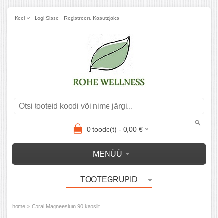
Keel
Logi Sisse
Registreeru Kasutajaks
0
toode(t) -
0,00
€
MENÜÜ
TOOTEGRUPID
»
home
Coral Magneesium 90 kapslit