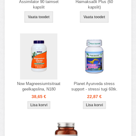
Assimilator 90 taimset
Haimaksaõli Plus (60
kapslit
kapslit)
Vaata toodet
Vaata toodet
Now Magneesiumtsitraat
Planet Ayurveda stress
geelkapslina, N180
support - stressi tugi 60tk.
38,65 €
22,87 €