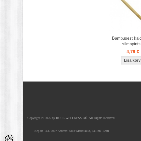
Bambusest kal
silmapints
4,79 €
Copyright © 2026
by ROHE WELLNESS OÜ. All Rights Reserved.
Shoproller.ee
Reg.nr. 16472907 Aadress: Suur-Männiku 8, Tallinn, Eesti