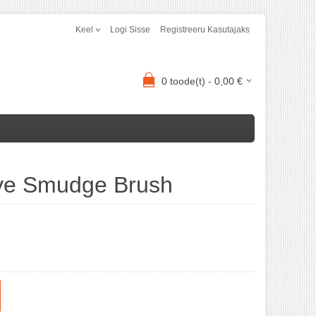
Keel
Logi Sisse
Registreeru Kasutajaks
0
toode(t) -
0,00
€
Eye Smudge Brush