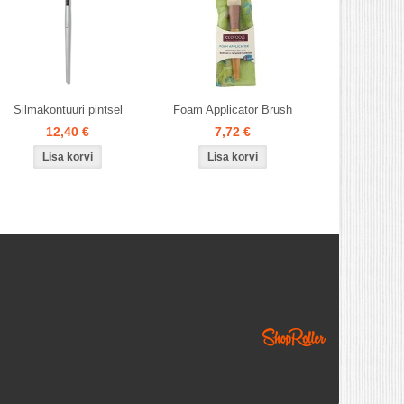
Silmakontuuri pintsel
Foam Applicator Brush
12,40 €
7,72 €