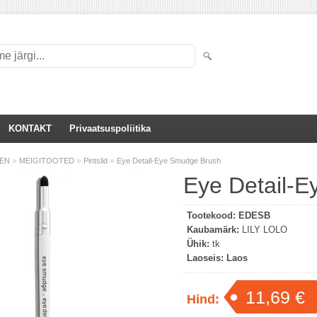
KONTAKT
Privaatsuspoliitika
»
»
»
EEN
MEIGITOOTED
Pintslid
Eye Detail-Eye Smudge Brush
Eye Detail-
Tootekood:
EDESB
Kaubamärk:
LILY LOLO
Ühik:
tk
Laoseis:
Laos
11,69 €
Hind: