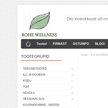
Tooted
FIRMAST
OSTUINFO
BLOGI
»
home
ILU JA HÜGI
TOOTEGRUPID
TERVISETOOTED
ILU JA HÜGIEEN
KODU
TOIT
HEAOLU
SEKSUAALSUS
KUUPAKKUMINE - 08/2026