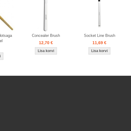
dotsaga
Concealer Brush
Socket Line Brush
el
12,70 €
11,69 €