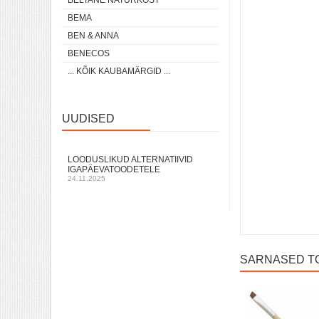
BELTANE NATURKOST
BEMA
BEN & ANNA
BENECOS
... KÕIK KAUBAMÄRGID ...
UUDISED
LOODUSLIKUD ALTERNATIIVID
IGAPÄEVATOODETELE
24.11.2025
SARNASED T