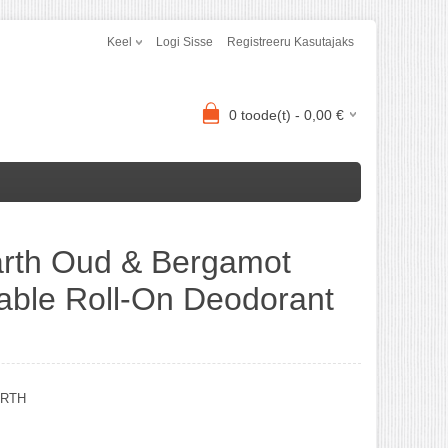
Keel
Logi Sisse
Registreeru Kasutajaks
0
toode(t) -
0,00
€
Earth Oud & Bergamot
lable Roll-On Deodorant
ARTH