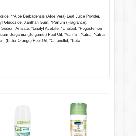
ride, **Aloe Barbadensis (Aloe Vera) Leaf Juice Powder,
cyl Glucoside, Xanthan Gum, *Parfum (Fragrance),
Sodium Anisate, *Linalyl Acetate, *Linalool, *Pogostemon
ium Bergamia (Bergamot) Peel Oil, *Vanillin, *Citral, *Citrus
 (Bitter Orange) Peel Oil, *Citronellol, *Beta-