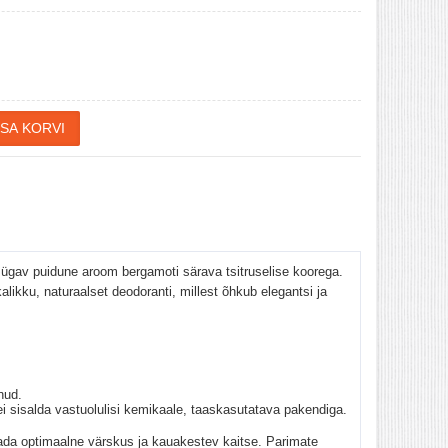
 sügav puidune aroom bergamoti särava tsitruselise koorega.
alikku, naturaalset deodoranti, millest õhkub elegantsi ja
nud.
 sisalda vastuolulisi kemikaale, taaskasutatava pakendiga.
gada optimaalne värskus ja kauakestev kaitse. Parimate