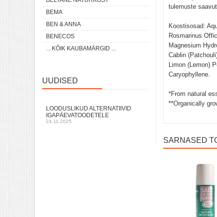
BELTANE NATURKOST
tulemuste saavut
BEMA
BEN & ANNA
Koostisosad:
Aqu
Rosmarinus Offic
BENECOS
Magnesium Hydrox
... KÕIK KAUBAMÄRGID ...
Cablin (Patchouli
Limon (Lemon) Pee
Caryophyllene.
UUDISED
*From natural ess
**Organically gr
LOODUSLIKUD ALTERNATIIVID
IGAPÄEVATOODETELE
24.11.2025
SARNASED T