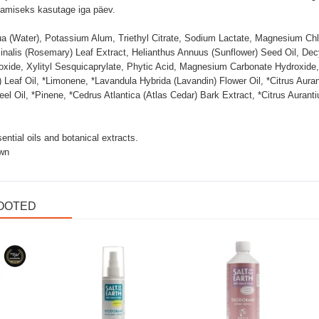
amiseks kasutage iga päev.
a (Water), Potassium Alum, Triethyl Citrate, Sodium Lactate, Magnesium Chlo
inalis (Rosemary) Leaf Extract, Helianthus Annuus (Sunflower) Seed Oil, De
ide, Xylityl Sesquicaprylate, Phytic Acid, Magnesium Carbonate Hydroxide, 
) Leaf Oil, *Limonene, *Lavandula Hybrida (Lavandin) Flower Oil, *Citrus Aurant
l Oil, *Pinene, *Cedrus Atlantica (Atlas Cedar) Bark Extract, *Citrus Aurantium
ential oils and botanical extracts.
own
OOTED