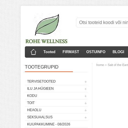
Tooted
FIRMAST
OSTUINFO
BLOGI
»
home
Salt of the Ea
TOOTEGRUPID
TERVISETOOTED
ILU JA HÜGIEEN
KODU
TOIT
HEAOLU
SEKSUAALSUS
KUUPAKKUMINE - 08/2026