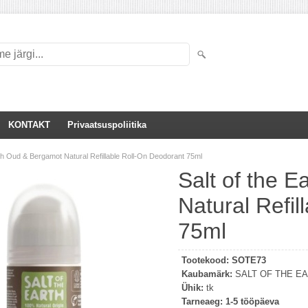
KONTAKT
Privaatsuspoliitika
rth Oud & Bergamot Natural Refillable Roll-On Deodorant 75ml
Salt of the 
Natural Refil
75ml
Tootekood:
SOTE73
Kaubamärk:
SALT OF THE E
Ühik:
tk
Tarneaeg:
1-5 tööpäeva