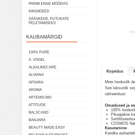
PARIM ENNE MÖÖDAS
KINGIIDEED
SÄÄSKEDE, PUTUKATE
PELETAMISEKS
KAUBAMÄRGID
100% PURE
A. VOGEL
ALKALINECARE
Kirjeldus
ALVIANA
Meie looduslik d
APSARA
See luksuslik seg
AROMA
rafineeritust.
ARTEMIS BIO
ATTITUDE
Omadused ja ee
100% loodusli
BALSCAND
Pikaajaline k
Sertifitseeri
BANJARA
COSMOS Natura
BEAUTY MADE EASY
Kasutamine
Kandke puhastele