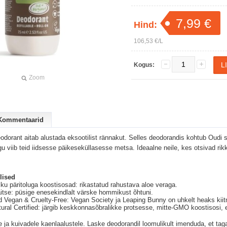
7,99 €
Hind:
106,53 €/L
Kogus:
Zoom
Kommentaarid
eodorant aitab alustada eksootilist rännakut. Selles deodorandis kohtub Oudi
u viib teid iidsesse päikeseküllasesse metsa. Ideaalne neile, kes otsivad rikk
lised
ku päritoluga koostisosad: rikastatud rahustava aloe veraga.
aitse: püsige enesekindlalt värske hommikust õhtuni.
tud Vegan & Cruelty-Free: Vegan Society ja Leaping Bunny on uhkelt heaks kiit
l Certified: järgib keskkonnasõbralikke protsesse, mitte-GMO koostisosi, ei
 ja kuivadele kaenlaalustele. Laske deodorandil loomulikult imenduda, et ta