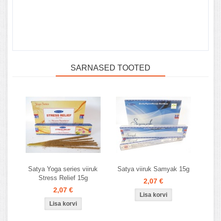
SARNASED TOOTED
Satya Yoga series viiruk
Satya viiruk Samyak 15g
Stress Relief 15g
2,07 €
2,07 €