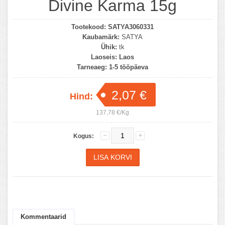
Divine Karma 15g
Tootekood:
SATYA3060331
Kaubamärk:
SATYA
Ühik:
tk
Laoseis:
Laos
Tarneaeg:
1-5 tööpäeva
2,07 €
Hind:
137,78 €/Kg
Kogus:
Kommentaarid