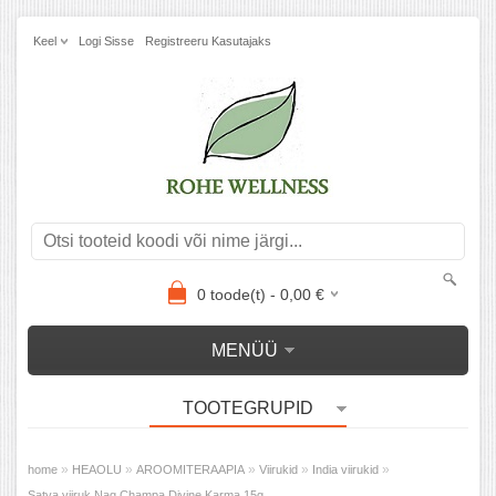
Keel
Logi Sisse
Registreeru Kasutajaks
0
toode(t) -
0,00
€
MENÜÜ
TOOTEGRUPID
»
»
»
»
»
home
HEAOLU
AROOMITERAAPIA
Viirukid
India viirukid
Satya viiruk Nag Champa Divine Karma 15g